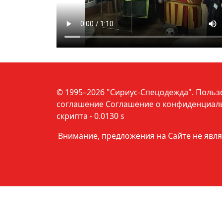
© 1995–2026 "Сириус-Спецодежда".
Польз
соглашение
Соглашение о конфиденциал
скрипта - 0.0130 s
Внимание, предложения на Сайте не явл