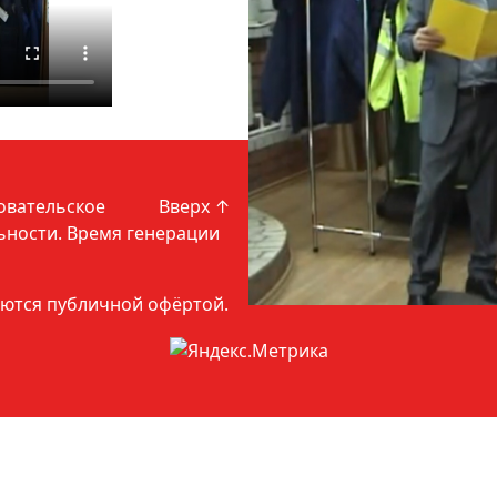
овательское
Вверх ↑
ьности
. Время генерации
яются публичной офёртой.