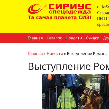
г. Че
Склад
ПН-ПТ 
speco
Главная
Каталог
Новости
Скидки
До
Главная
»
Новости
»
Выступление Романа
Выступление Ро