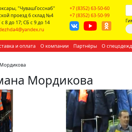
боксары, "ЧувашГосснаб"
+7 (8352) 63-50-60
ской проезд 6 склад №4
+7 (8352) 63-50-99
Ги
с 8 до 17; СБ с 9 до 14
dezhda4@yandex.ru
ставка и оплата
О компании
Партнёры
О спецодежд
 Мордикова
мана Мордикова