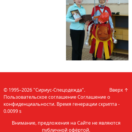
© 1995–2026 "Сириус-Спецодежда".
Вверх ↑
Пользовательское соглашение
Соглашение о
конфиденциальности
. Время генерации скрипта -
0.0099 s
Внимание, предложения на Сайте не являются
публичной офёртой.