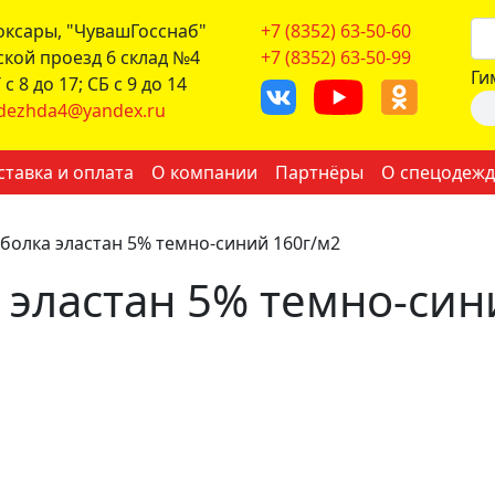
боксары, "ЧувашГосснаб"
+7 (8352) 63-50-60
ской проезд 6 склад №4
+7 (8352) 63-50-99
Ги
с 8 до 17; СБ с 9 до 14
dezhda4@yandex.ru
ставка и оплата
О компании
Партнёры
О спецодежд
болка эластан 5% темно-синий 160г/м2
 эластан 5% темно-син