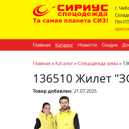
г. Че
Склад
ПН-ПТ 
speco
Главная
Каталог
Новости
Скидки
До
Главная
»
Каталог
»
Спецодежда зима
»
13
136510 Жилет "З
Товар добавлен:
21.07.2025