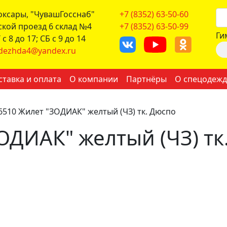
боксары, "ЧувашГосснаб"
+7 (8352) 63-50-60
ской проезд 6 склад №4
+7 (8352) 63-50-99
Ги
с 8 до 17; СБ с 9 до 14
dezhda4@yandex.ru
ставка и оплата
О компании
Партнёры
О спецодежд
6510 Жилет "ЗОДИАК" желтый (ЧЗ) тк. Дюспо
ОДИАК" желтый (ЧЗ) тк