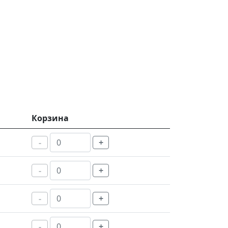
Корзина
-
+
-
+
-
+
-
+