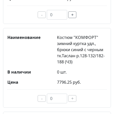
-
+
Костюм "КОМФОРТ"
зимний куртка удл.,
брюки синий с черным
тк.Таслан р.128-132/182-
188 (ЧЗ)
0 шт.
7796.25 руб.
-
+