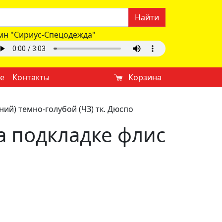
Найти
мн "Сириус-Спецодежда"
е
Контакты
Корзина
ий) темно-голубой (ЧЗ) тк. Дюспо
а подкладке флис