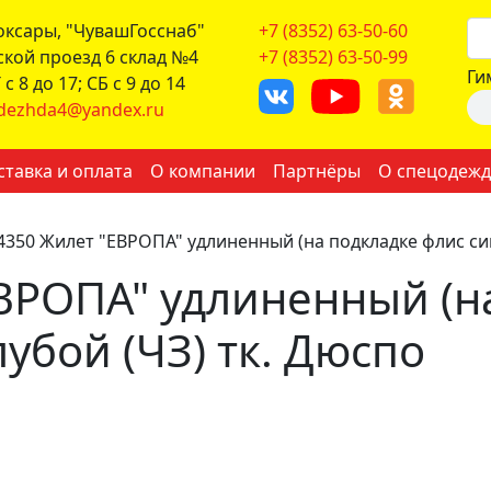
боксары, "ЧувашГосснаб"
+7 (8352) 63-50-60
ской проезд 6 склад №4
+7 (8352) 63-50-99
Ги
с 8 до 17; СБ с 9 до 14
dezhda4@yandex.ru
ставка и оплата
О компании
Партнёры
О спецодежд
4350 Жилет "ЕВРОПА" удлиненный (на подкладке флис син
ВРОПА" удлиненный (н
убой (ЧЗ) тк. Дюспо