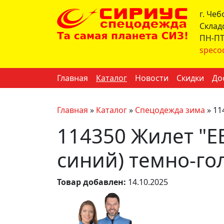
г. Че
Склад
ПН-ПТ 
speco
Главная
Каталог
Новости
Скидки
До
Главная
»
Каталог
»
Спецодежда зима
»
11
114350 Жилет "Е
синий) темно-гол
Товар добавлен:
14.10.2025