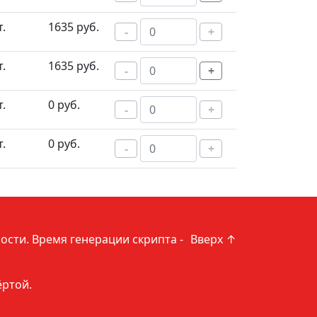
т.
1635 руб.
-
+
т.
1635 руб.
-
+
т.
0 руб.
-
+
т.
0 руб.
-
+
ости
. Время генерации скрипта -
Вверх ↑
ёртой.