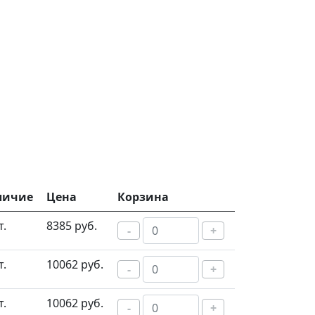
личие
Цена
Корзина
т.
8385 руб.
-
+
т.
10062 руб.
-
+
т.
10062 руб.
-
+