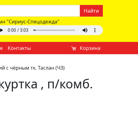
Найти
мн "Сириус-Спецодежда"
е
Контакты
Корзина
й с чёрным тк. Таслан (ЧЗ)
уртка , п/комб.