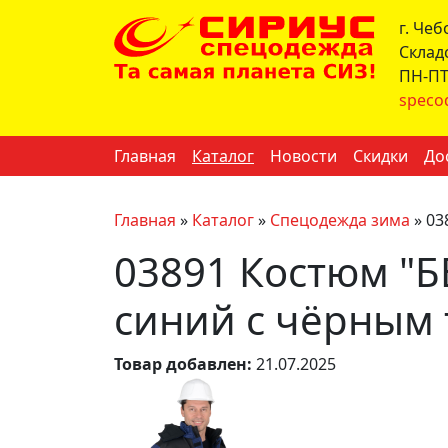
г. Че
Склад
ПН-ПТ 
speco
Главная
Каталог
Новости
Скидки
До
Главная
»
Каталог
»
Спецодежда зима
»
03
03891 Костюм "Б
синий с чёрным т
Товар добавлен:
21.07.2025