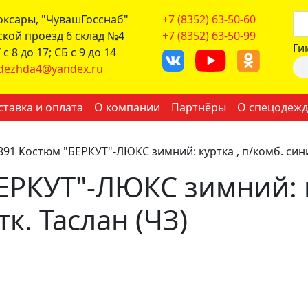
боксары, "ЧувашГосснаб"
+7 (8352) 63-50-60
ской проезд 6 склад №4
+7 (8352) 63-50-99
Ги
с 8 до 17; СБ с 9 до 14
dezhda4@yandex.ru
ставка и оплата
О компании
Партнёры
О спецодежд
891 Костюм "БЕРКУТ"-ЛЮКС зимний: куртка , п/комб. сини
ЕРКУТ"-ЛЮКС зимний: к
к. Таслан (ЧЗ)