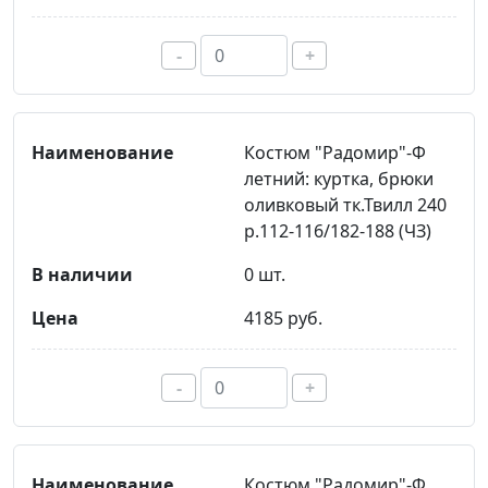
-
+
Костюм "Радомир"-Ф
летний: куртка, брюки
оливковый тк.Твилл 240
р.112-116/182-188 (ЧЗ)
0 шт.
4185 руб.
-
+
Костюм "Радомир"-Ф