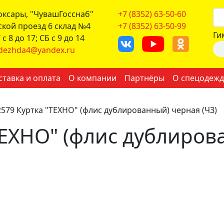
боксары, "ЧувашГосснаб"
+7 (8352) 63-50-60
ской проезд 6 склад №4
+7 (8352) 63-50-99
Ги
с 8 до 17; СБ с 9 до 14
dezhda4@yandex.ru
ставка и оплата
О компании
Партнёры
О спецодежд
2579 Куртка "ТЕХНО" (флис дублированный) черная (ЧЗ)
ТЕХНО" (флис дублиров