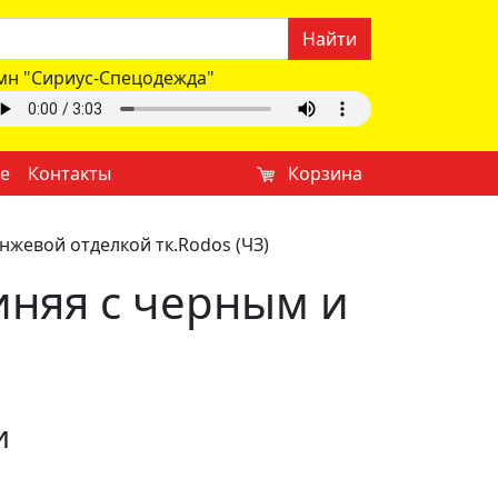
Найти
мн "Сириус-Спецодежда"
е
Контакты
Корзина
анжевой отделкой тк.Rodos (ЧЗ)
синяя с черным и
и