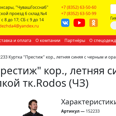
боксары, "ЧувашГосснаб"
+7 (8352) 63-50-60
ской проезд 6 склад №4
+7 (8352) 63-50-99
Ги
с 8 до 17; СБ с 9 до 14
dezhda4@yandex.ru
ставка и оплата
О компании
Партнёры
О спецодежд
233 Куртка "Престиж" кор., летняя синяя с черным и ор
рестиж" кор., летняя 
кой тк.Rodos (ЧЗ)
Характеристик
Артикул —
152233