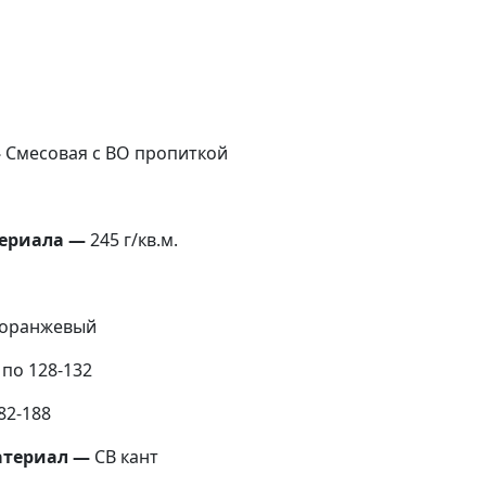
—
Смесовая с ВО пропиткой
ериала —
245 г/кв.м.
 оранжевый
 по 128-132
82-188
териал —
СВ кант