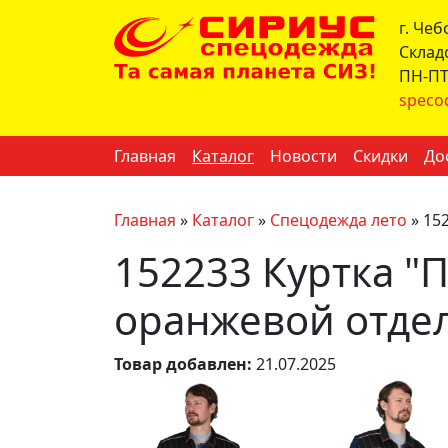
г. Че
Склад
ПН-ПТ 
speco
Главная
Каталог
Новости
Скидки
До
Главная
»
Каталог
»
Спецодежда лето
»
152
152233 Куртка "П
оранжевой отдел
Товар добавлен:
21.07.2025