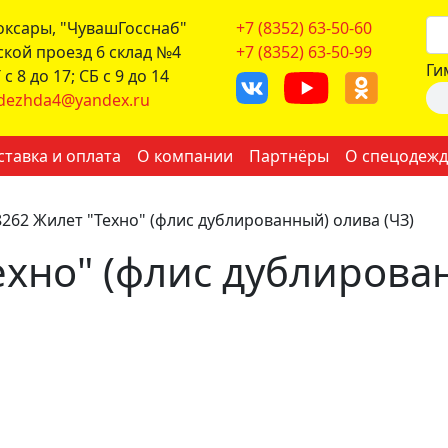
боксары, "ЧувашГосснаб"
+7 (8352) 63-50-60
ской проезд 6 склад №4
+7 (8352) 63-50-99
Ги
с 8 до 17; СБ с 9 до 14
dezhda4@yandex.ru
ставка и оплата
О компании
Партнёры
О спецодежд
8262 Жилет "Техно" (флис дублированный) олива (ЧЗ)
ехно" (флис дублирован