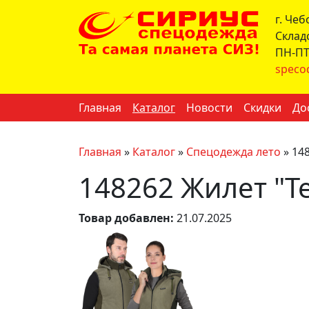
г. Че
Склад
ПН-ПТ 
speco
Главная
Каталог
Новости
Скидки
До
Главная
»
Каталог
»
Спецодежда лето
»
14
148262 Жилет "Т
Товар добавлен:
21.07.2025