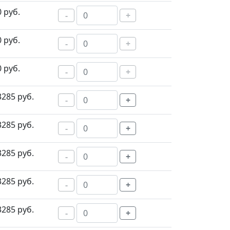
0 руб.
-
+
0 руб.
-
+
0 руб.
-
+
3285 руб.
-
+
3285 руб.
-
+
3285 руб.
-
+
3285 руб.
-
+
3285 руб.
-
+