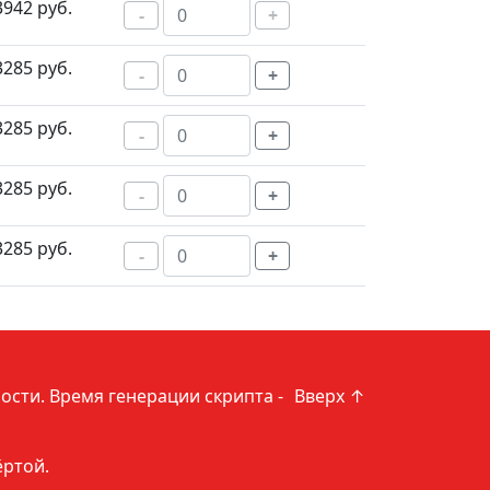
3942 руб.
-
+
3285 руб.
-
+
3285 руб.
-
+
3285 руб.
-
+
3285 руб.
-
+
ости
. Время генерации скрипта -
Вверх ↑
ёртой.