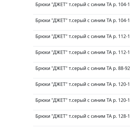
Брюки "ДЖЕТ" т.серый с синим ТА р. 104-1
Брюки "ДЖЕТ" т.серый с синим ТА р. 104-1
Брюки "ДЖЕТ" т.серый с синим ТА р. 112-1
Брюки "ДЖЕТ" т.серый с синим ТА р. 112-1
Брюки "ДЖЕТ" т.серый с синим ТА р. 88-92
Брюки "ДЖЕТ" т.серый с синим ТА р. 120-1
Брюки "ДЖЕТ" т.серый с синим ТА р. 120-1
Брюки "ДЖЕТ" т.серый с синим ТА р. 128-1