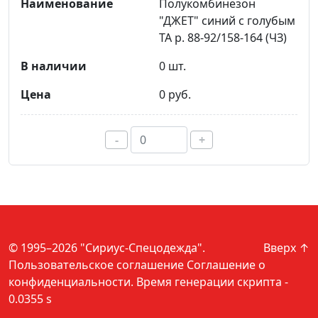
Полукомбинезон
"ДЖЕТ" синий с голубым
ТА р. 88-92/158-164 (ЧЗ)
0 шт.
0 руб.
-
+
© 1995–2026 "Сириус-Спецодежда".
Вверх ↑
Пользовательское соглашение
Соглашение о
конфиденциальности
. Время генерации скрипта -
0.0355 s