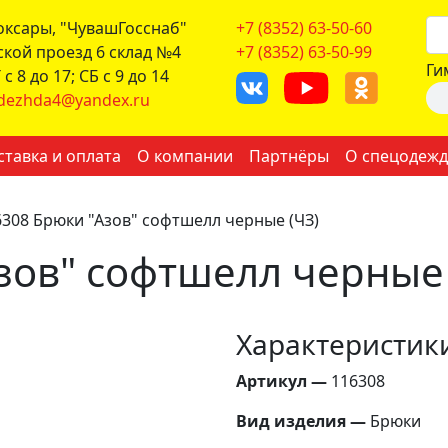
боксары, "ЧувашГосснаб"
+7 (8352) 63-50-60
ской проезд 6 склад №4
+7 (8352) 63-50-99
Ги
с 8 до 17; СБ с 9 до 14
dezhda4@yandex.ru
ставка и оплата
О компании
Партнёры
О спецодежд
6308 Брюки "Азов" софтшелл черные (ЧЗ)
зов" софтшелл черные 
Характеристик
Артикул —
116308
Вид изделия —
Брюки