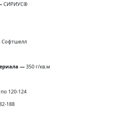
—
СИРИУС®
—
Софтшелл
ериала —
350 г/кв.м
 по 120-124
82-188