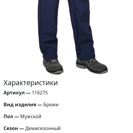
Характеристики
Артикул —
116275
Вид изделия —
Брюки
Пол —
Мужской
Сезон —
Демисезонный