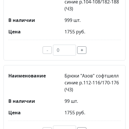
синие р.104-108/182-188
(ЧЗ)
999 шт.
1755 руб.
-
+
Брюки "Азов" софтшелл
синие р.112-116/170-176
(ЧЗ)
99 шт.
1755 руб.