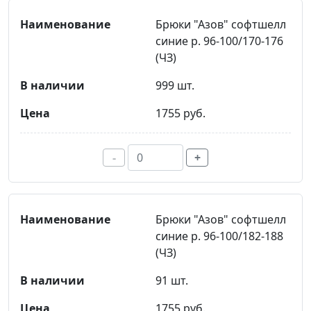
Брюки "Азов" софтшелл
синие р. 96-100/170-176
(ЧЗ)
999 шт.
1755 руб.
-
+
Брюки "Азов" софтшелл
синие р. 96-100/182-188
(ЧЗ)
91 шт.
1755 руб.