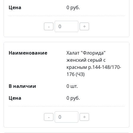
0 руб.
-
+
Халат "Флорида"
женский серый с
красным р.144-148/170-
176 (ЧЗ)
0 шт.
0 руб.
-
+