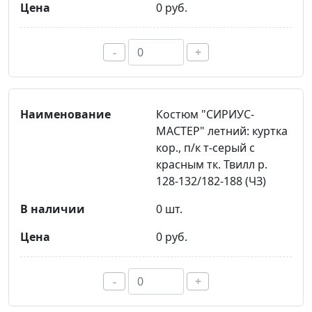
0 руб.
-
+
Костюм "СИРИУС-
МАСТЕР" летний: куртка
кор., п/к т-серый с
красным тк. Твилл р.
128-132/182-188 (ЧЗ)
0 шт.
0 руб.
-
+