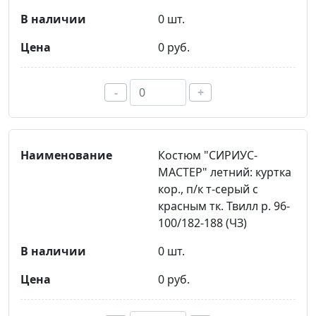
0 шт.
0 руб.
-
+
Костюм "СИРИУС-
МАСТЕР" летний: куртка
кор., п/к т-серый с
красным тк. Твилл р. 96-
100/182-188 (ЧЗ)
0 шт.
0 руб.