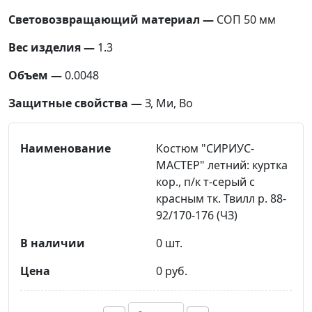
Световозвращающий материал —
СОП 50 мм
Вес изделия —
1.3
Объем —
0.0048
Защитные свойства —
З, Ми, Во
Костюм "СИРИУС-
МАСТЕР" летний: куртка
кор., п/к т-серый с
красным тк. Твилл р. 88-
92/170-176 (ЧЗ)
0 шт.
0 руб.