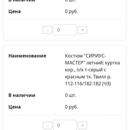
0 руб.
-
+
Костюм "СИРИУС-
МАСТЕР" летний: куртка
кор., п/к т-серый с
красным тк. Твилл р.
112-116/182-182 (ЧЗ)
0 шт.
0 руб.
-
+