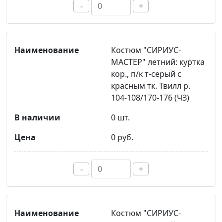
-
+
Костюм "СИРИУС-
МАСТЕР" летний: куртка
кор., п/к т-серый с
красным тк. Твилл р.
104-108/170-176 (ЧЗ)
0 шт.
0 руб.
-
+
Костюм "СИРИУС-