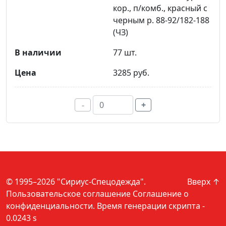
кор., п/комб., красный с
черным р. 88-92/182-188
(ЧЗ)
77 шт.
3285 руб.
-
+
© 1995–2026 "Сириус-Спецодежда".
Вверх ↑
Пользовательское соглашение
Соглашение о
конфиденциальности
. Время генерации скрипта -
0.0243 s