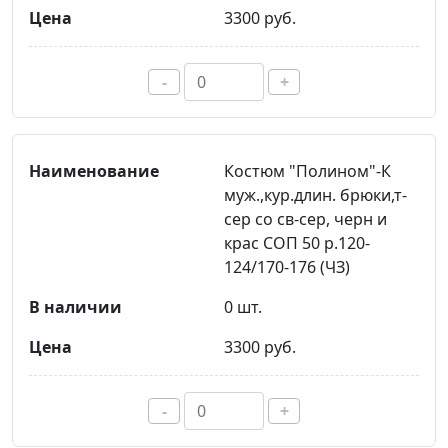
3300 руб.
-
+
Костюм "Полином"-К
муж.,кур.длин. брюки,т-
сер со св-сер, черн и
крас СОП 50 р.120-
124/170-176 (ЧЗ)
0 шт.
3300 руб.
-
+