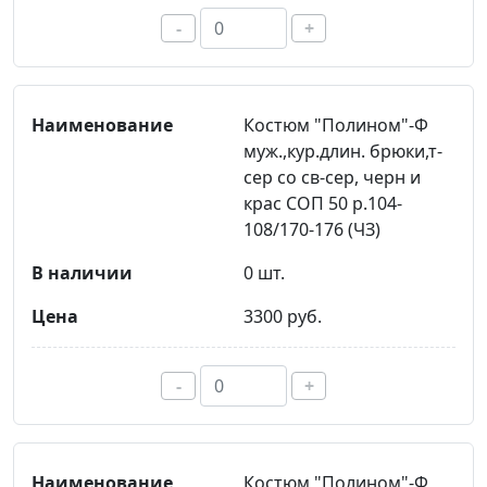
-
+
Костюм "Полином"-Ф
муж.,кур.длин. брюки,т-
сер со св-сер, черн и
крас СОП 50 р.104-
108/170-176 (ЧЗ)
0 шт.
3300 руб.
-
+
Костюм "Полином"-Ф