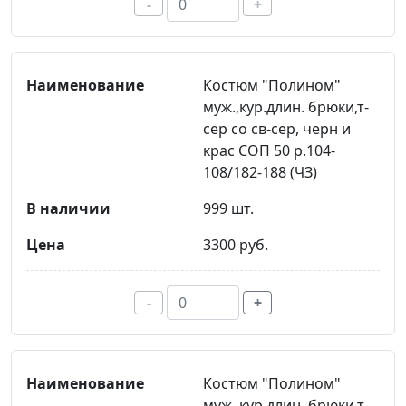
-
+
Костюм "Полином"
муж.,кур.длин. брюки,т-
сер со св-сер, черн и
крас СОП 50 р.104-
108/182-188 (ЧЗ)
999 шт.
3300 руб.
-
+
Костюм "Полином"
муж.,кур.длин. брюки,т-