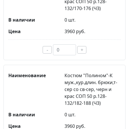
крас СОП 50 р.128-
132/170-176 (ЧЗ)
0 шт.
3960 руб.
-
+
Костюм "Полином"-К
муж.,кур.длин. брюки,т-
сер со св-сер, черн и
крас СОП 50 р.128-
132/182-188 (ЧЗ)
0 шт.
3960 руб.