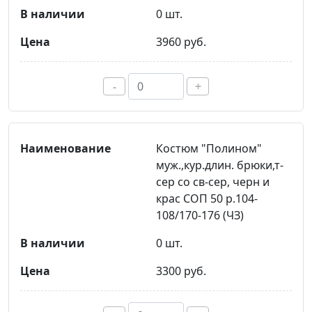
0 шт.
3960 руб.
-
+
Костюм "Полином"
муж.,кур.длин. брюки,т-
сер со св-сер, черн и
крас СОП 50 р.104-
108/170-176 (ЧЗ)
0 шт.
3300 руб.