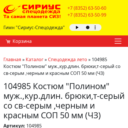
+7 (8352) 63-50-60
+7 (8352) 63-50-99
Гимн "Сириус-Спецодежда"
Корзина
Главная
»
Каталог
»
Спецодежда лето
»
104985
Костюм "Полином" муж.,кур.длин. брюки,т-серый со
св-серым ,черным и красным СОП 50 мм (ЧЗ)
104985 Костюм "Полином"
муж.,кур.длин. брюки,т-серый
со св-серым ,черным и
красным СОП 50 мм (ЧЗ)
Артикул:
104985