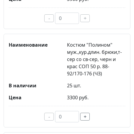
-
+
Костюм "Полином"
муж.,кур.длин. брюки,т-
сер со св-сер, черн и
крас СОП 50 р. 88-
92/170-176 (ЧЗ)
25 шт.
3300 руб.
-
+