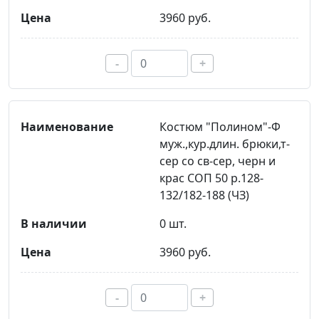
3960 руб.
-
+
Костюм "Полином"-Ф
муж.,кур.длин. брюки,т-
сер со св-сер, черн и
крас СОП 50 р.128-
132/182-188 (ЧЗ)
0 шт.
3960 руб.
-
+