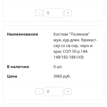
-
+
Костюм "Полином"
муж.,кур.длин. брюки,т-
сер со св-сер, черн и
крас СОП 50 р.144-
148/182-188 (ЧЗ)
0 шт.
3960 руб.
-
+