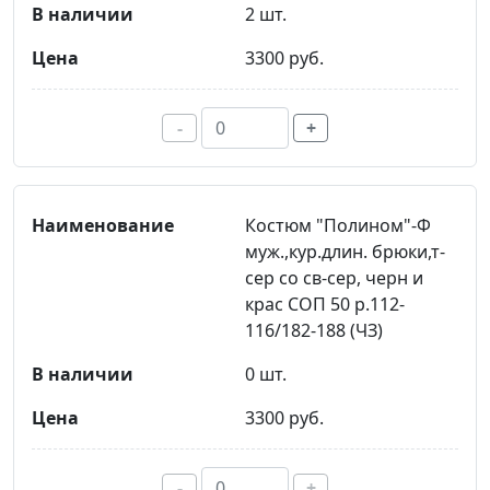
2 шт.
3300 руб.
-
+
Костюм "Полином"-Ф
муж.,кур.длин. брюки,т-
сер со св-сер, черн и
крас СОП 50 р.112-
116/182-188 (ЧЗ)
0 шт.
3300 руб.
-
+