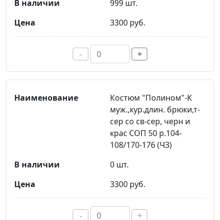
999 шт.
3300 руб.
-
+
Костюм "Полином"-К
муж.,кур.длин. брюки,т-
сер со св-сер, черн и
крас СОП 50 р.104-
108/170-176 (ЧЗ)
0 шт.
3300 руб.
-
+