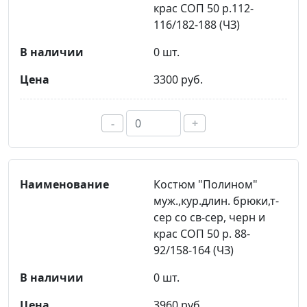
крас СОП 50 р.112-
116/182-188 (ЧЗ)
0 шт.
3300 руб.
-
+
Костюм "Полином"
муж.,кур.длин. брюки,т-
сер со св-сер, черн и
крас СОП 50 р. 88-
92/158-164 (ЧЗ)
0 шт.
3960 руб.