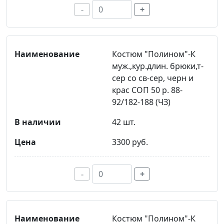
-
+
Костюм "Полином"-К
муж.,кур.длин. брюки,т-
сер со св-сер, черн и
крас СОП 50 р. 88-
92/182-188 (ЧЗ)
42 шт.
3300 руб.
-
+
Костюм "Полином"-К