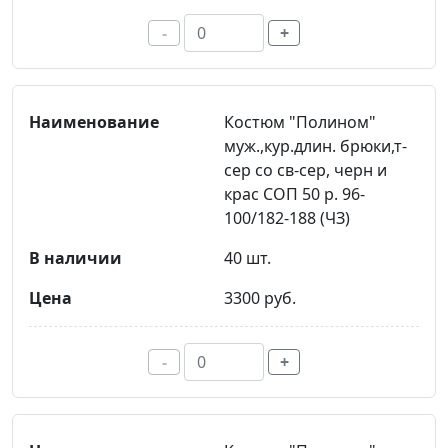
-
+
Костюм "Полином"
муж.,кур.длин. брюки,т-
сер со св-сер, черн и
крас СОП 50 р. 96-
100/182-188 (ЧЗ)
40 шт.
3300 руб.
-
+