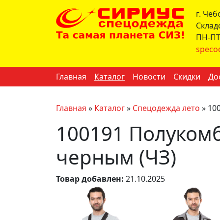
г. Че
Склад
ПН-ПТ 
speco
Главная
Каталог
Новости
Скидки
До
Главная
»
Каталог
»
Спецодежда лето
»
10
100191 Полукомб
черным (ЧЗ)
Товар добавлен:
21.10.2025