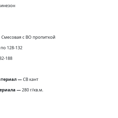
инезон
—
Смесовая с ВО пропиткой
 по 128-132
82-188
териал —
СВ кант
ериала —
280 г/кв.м.