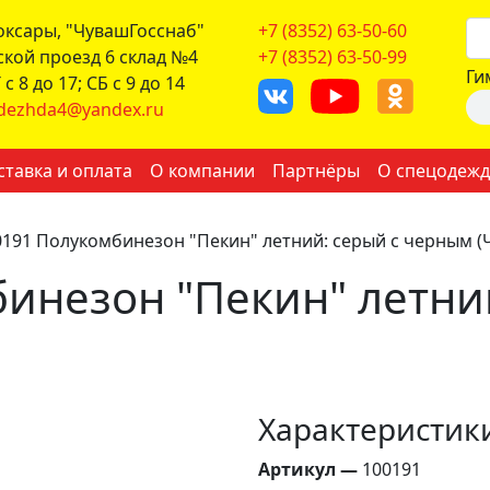
боксары, "ЧувашГосснаб"
+7 (8352) 63-50-60
ской проезд 6 склад №4
+7 (8352) 63-50-99
Ги
с 8 до 17; СБ с 9 до 14
dezhda4@yandex.ru
ставка и оплата
О компании
Партнёры
О спецодежд
0191 Полукомбинезон "Пекин" летний: серый с черным (
инезон "Пекин" летний
Характеристик
Артикул —
100191