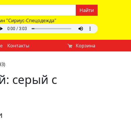
Найти
мн "Сириус-Спецодежда"
е
Контакты
Корзина
ЧЗ)
: серый с
и