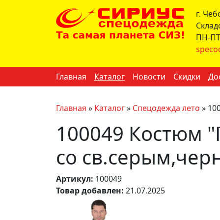
г. Че
Склад
ПН-ПТ 
speco
Главная
Каталог
Новости
Скидки
До
Главная
»
Каталог
»
Спецодежда лето
»
100
100049 Костюм "П
со св.серым,чер
Артикул:
100049
Товар добавлен:
21.07.2025