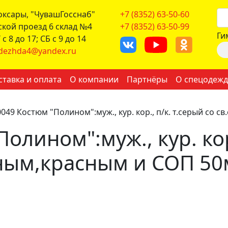
боксары, "ЧувашГосснаб"
+7 (8352) 63-50-60
ской проезд 6 склад №4
+7 (8352) 63-50-99
Ги
с 8 до 17; СБ с 9 до 14
dezhda4@yandex.ru
ставка и оплата
О компании
Партнёры
О спецодежд
049 Костюм "Полином":муж., кур. кор., п/к. т.серый со 
олином":муж., кур. кор
ным,красным и СОП 50м