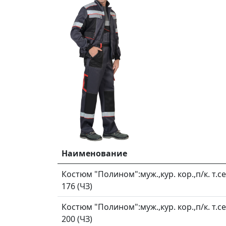
Наименование
Костюм "Полином":муж.,кур. кор.,п/к. т.с
176 (ЧЗ)
Костюм "Полином":муж.,кур. кор.,п/к. т.с
200 (ЧЗ)