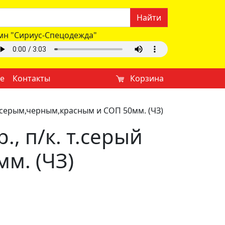
Найти
мн "Сириус-Спецодежда"
е
Контакты
Корзина
св.серым,черным,красным и СОП 50мм. (ЧЗ)
., п/к. т.серый
м. (ЧЗ)