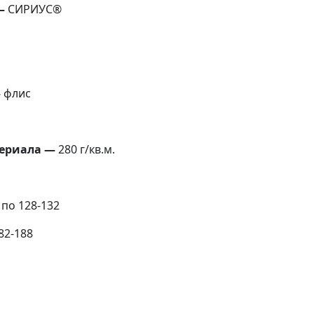
—
СИРИУС®
—
флис
ериала —
280 г/кв.м.
 по 128-132
82-188