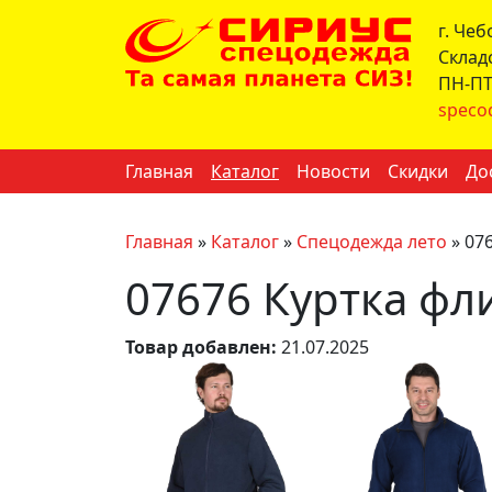
г. Че
Склад
ПН-ПТ 
speco
Главная
Каталог
Новости
Скидки
До
Главная
»
Каталог
»
Спецодежда лето
»
07
07676 Куртка фл
Товар добавлен:
21.07.2025