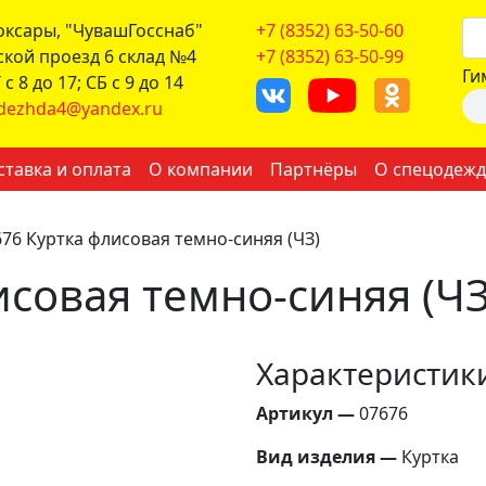
боксары, "ЧувашГосснаб"
+7 (8352) 63-50-60
ской проезд 6 склад №4
+7 (8352) 63-50-99
Ги
с 8 до 17; СБ с 9 до 14
dezhda4@yandex.ru
ставка и оплата
О компании
Партнёры
О спецодежд
676 Куртка флисовая темно-синяя (ЧЗ)
исовая темно-синяя (ЧЗ
Характеристик
Артикул —
07676
Вид изделия —
Куртка