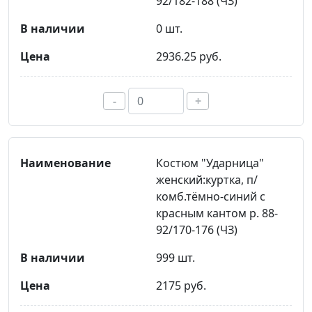
92/182-188 (ЧЗ)
0 шт.
2936.25 руб.
-
+
Костюм "Ударница"
женский:куртка, п/
комб.тёмно-синий с
красным кантом р. 88-
92/170-176 (ЧЗ)
999 шт.
2175 руб.