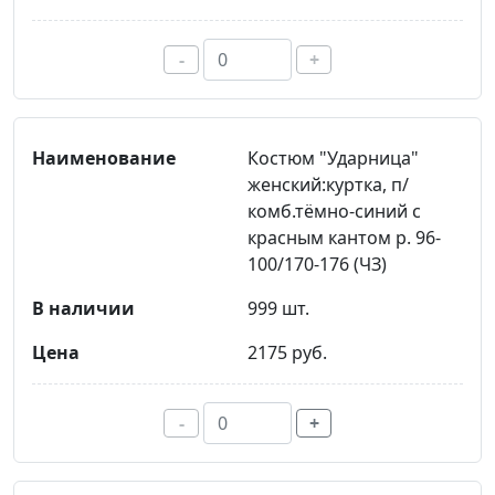
-
+
Костюм "Ударница"
женский:куртка, п/
комб.тёмно-синий с
красным кантом р. 96-
100/170-176 (ЧЗ)
999 шт.
2175 руб.
-
+