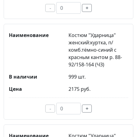
-
+
Костюм "Ударница"
женский:куртка, п/
комб.тёмно-синий с
красным кантом р. 88-
92/158-164 (ЧЗ)
999 шт.
2175 руб.
-
+
Костюм "Ударница"