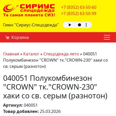
+7 (8352) 63-50-60
+7 (8352) 63-50-99
Гимн "Сириус-Спецодежда"
Корзина
Главная
»
Каталог
»
Спецодежда лето
»
040051
Полукомбинезон "CROWN" тк."CROWN-230" хаки со
св. серым (разнотон)
040051 Полукомбинезон
"CROWN" тк."CROWN-230"
хаки со св. серым (разнотон)
Артикул:
040051
Товар добавлен:
25.03.2026