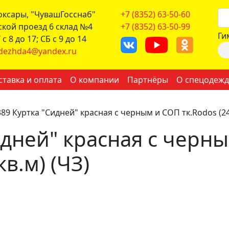
боксары, "ЧувашГосснаб"
+7 (8352) 63-50-60
ской проезд 6 склад №4
+7 (8352) 63-50-99
Ги
с 8 до 17; СБ с 9 до 14
dezhda4@yandex.ru
ставка и оплата
О компании
Партнёры
О спецодежд
89 Куртка "Сидней" красная с черным и СОП тк.Rodos (245
идней" красная с черн
кв.м) (ЧЗ)