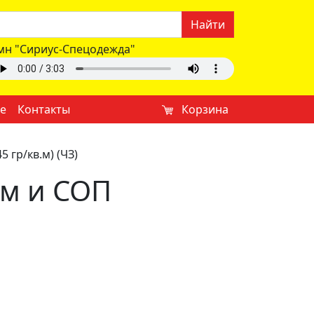
Найти
мн "Сириус-Спецодежда"
е
Контакты
Корзина
 гр/кв.м) (ЧЗ)
ым и СОП