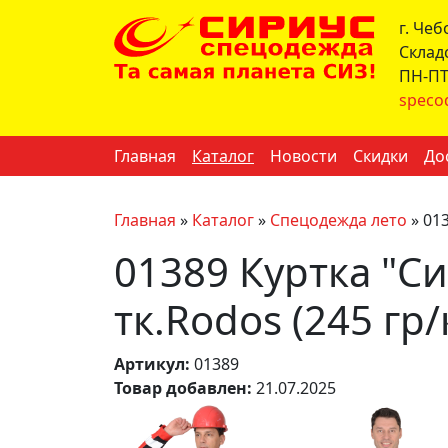
г. Че
Склад
ПН-ПТ 
speco
Главная
Каталог
Новости
Скидки
До
Главная
»
Каталог
»
Спецодежда лето
»
013
01389 Куртка "С
тк.Rodos (245 гр/
Артикул:
01389
Товар добавлен:
21.07.2025