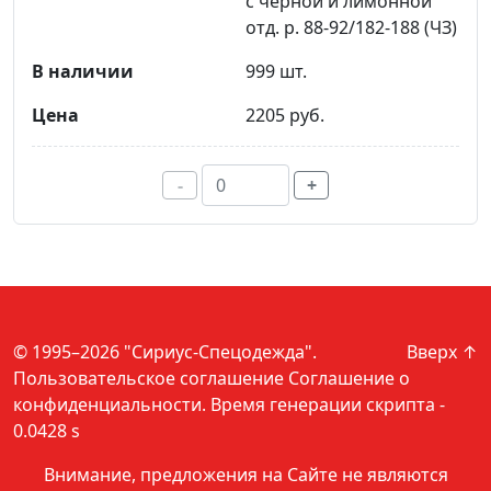
с черной и лимонной
отд. р. 88-92/182-188 (ЧЗ)
999 шт.
2205 руб.
-
+
© 1995–2026 "Сириус-Спецодежда".
Вверх ↑
Пользовательское соглашение
Соглашение о
конфиденциальности
. Время генерации скрипта -
0.0428 s
Внимание, предложения на Сайте не являются