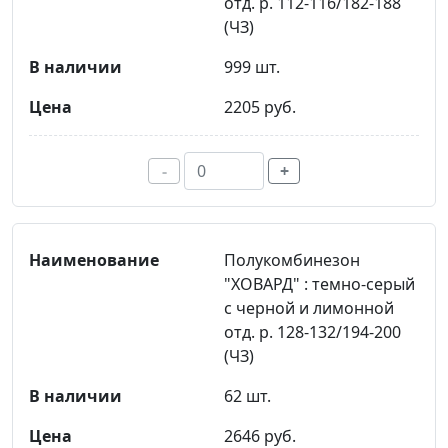
отд. р. 112-116/182-188
(ЧЗ)
999 шт.
2205 руб.
-
+
Полукомбинезон
"ХОВАРД" : темно-серый
с черной и лимонной
отд. р. 128-132/194-200
(ЧЗ)
62 шт.
2646 руб.