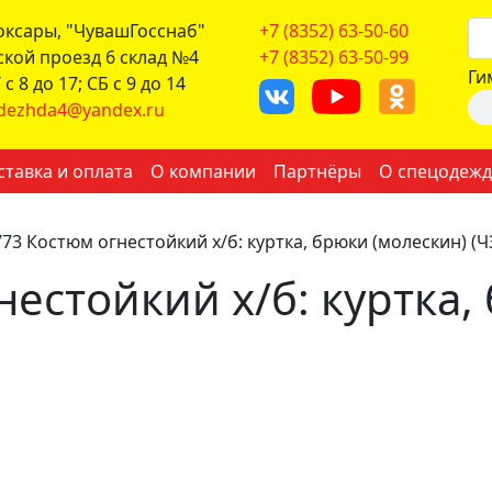
боксары, "ЧувашГосснаб"
+7 (8352) 63-50-60
ской проезд 6 склад №4
+7 (8352) 63-50-99
Ги
с 8 до 17; СБ с 9 до 14
dezhda4@yandex.ru
ставка и оплата
О компании
Партнёры
О спецодежд
73 Костюм огнестойкий х/б: куртка, брюки (молескин) (Ч
нестойкий х/б: куртка,