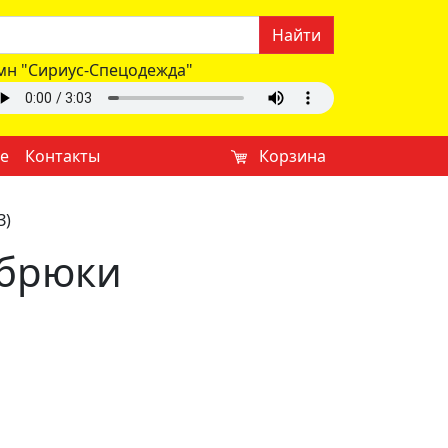
Найти
мн "Сириус-Спецодежда"
е
Контакты
Корзина
З)
 брюки