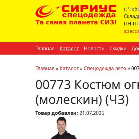
г. Че
Склад
ПН-ПТ 
speco
Главная
Каталог
Новости
Скидки
До
Главная
»
Каталог
»
Спецодежда лето
»
007
00773 Костюм ог
(молескин) (ЧЗ)
Товар добавлен:
21.07.2025