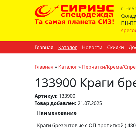
г. Че
Склад
ПН-ПТ 
speco
Главная
Каталог
Новости
Скидки
До
Главная
»
Каталог
»
Перчатки/Крема/Спре
133900 Краги бр
Артикул:
133900
Товар добавлен:
21.07.2025
Наименование
Краги брезентовые с ОП пропиткой ( 480 