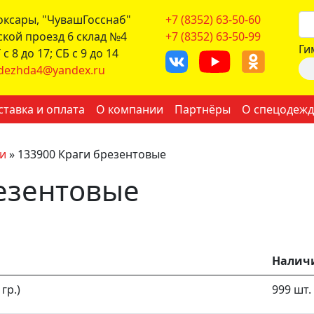
боксары, "ЧувашГосснаб"
+7 (8352) 63-50-60
ской проезд 6 склад №4
+7 (8352) 63-50-99
Ги
с 8 до 17; СБ с 9 до 14
dezhda4@yandex.ru
ставка и оплата
О компании
Партнёры
О спецодежд
и
»
133900 Краги брезентовые
езентовые
Налич
гр.)
999 шт.