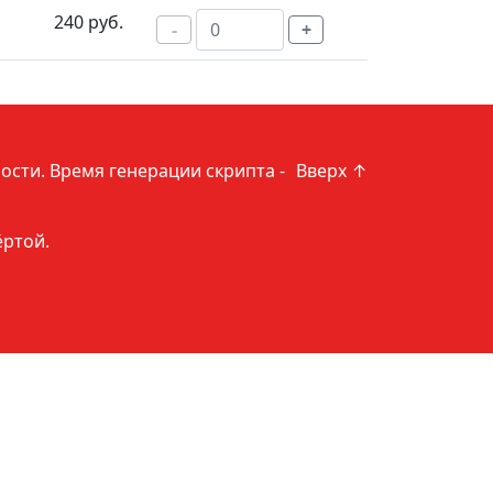
240 руб.
-
+
ости
. Время генерации скрипта -
Вверх ↑
ёртой.