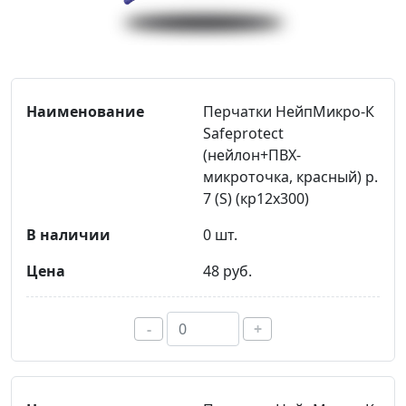
Перчатки НейпМикро-К
Safeprotect
(нейлон+ПВХ-
микроточка, красный) р.
7 (S) (кр12х300)
0 шт.
48 руб.
-
+