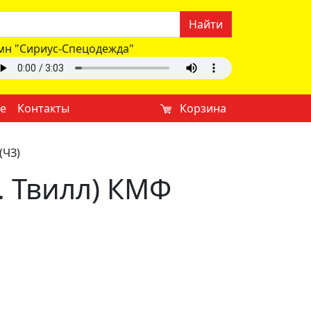
Найти
мн "Сириус-Спецодежда"
е
Контакты
Корзина
(ЧЗ)
к. Твилл) КМФ