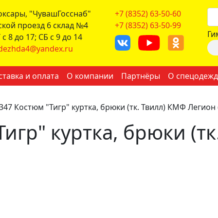
боксары, "ЧувашГосснаб"
+7 (8352) 63-50-60
ской проезд 6 склад №4
+7 (8352) 63-50-99
Ги
с 8 до 17; СБ с 9 до 14
dezhda4@yandex.ru
ставка и оплата
О компании
Партнёры
О спецодежд
347 Костюм "Тигр" куртка, брюки (тк. Твилл) КМФ Легион 
игр" куртка, брюки (т