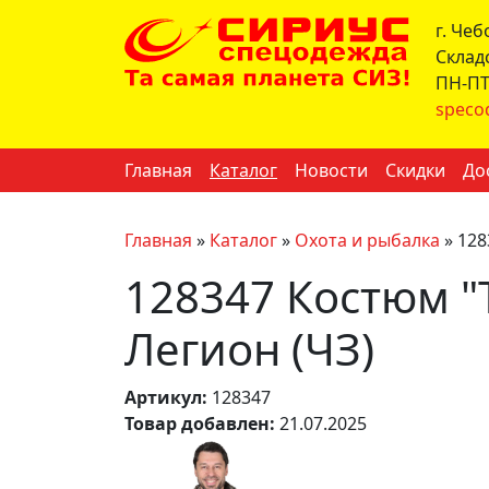
г. Че
Склад
ПН-ПТ 
speco
Главная
Каталог
Новости
Скидки
До
Главная
»
Каталог
»
Охота и рыбалка
»
128
128347 Костюм "Т
Легион (ЧЗ)
Артикул:
128347
Товар добавлен:
21.07.2025