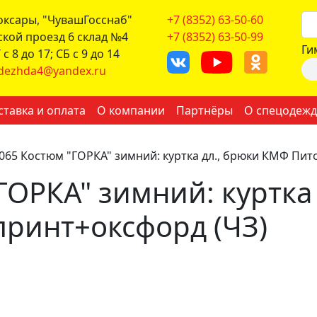
боксары, "ЧувашГосснаб"
+7 (8352) 63-50-60
ской проезд 6 склад №4
+7 (8352) 63-50-99
Ги
с 8 до 17; СБ с 9 до 14
dezhda4@yandex.ru
ставка и оплата
О компании
Партнёры
О спецодежд
065 Костюм "ГОРКА" зимний: куртка дл., брюки КМФ Пито
ГОРКА" зимний: куртка
 принт+оксфорд (ЧЗ)