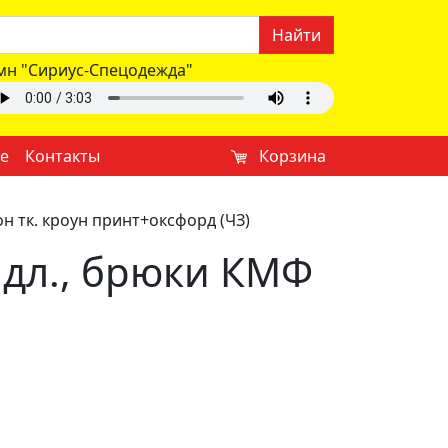
Найти
мн "Сириус-Спецодежда"
е
Контакты
Корзина
н тк. кроун принт+оксфорд (ЧЗ)
 дл., брюки КМФ