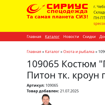
г. Че
Склад
ПН-ПТ 
speco
Главная
Каталог
Новости
Скидки
До
Главная
»
Каталог
»
Охота и рыбалка
»
109
109065 Костюм "
Питон тк. кроун
Артикул:
109065
Товар добавлен:
21.07.2025