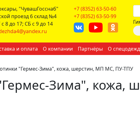
боксары, "ЧувашГосснаб"
+7 (8352) 63-50-60
ской проезд 6 склад №4
+7 (8352) 63-50-99
Ги
с 8 до 17; СБ с 9 до 14
dezhda4@yandex.ru
ставка и оплата
О компании
Партнёры
О спецодежд
отинки "Гермес-Зима", кожа, шерстин, МП МС, ПУ-ТПУ
"Гермес-Зима", кожа, 