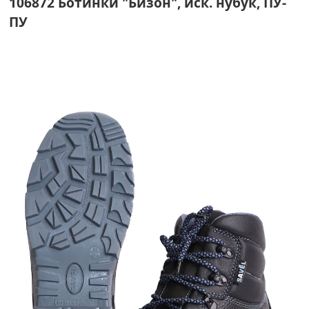
106872 Ботинки "Бизон", иск. нубук, ПУ-
ПУ