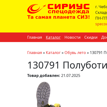
г. Че
Склад
ПН-ПТ 
speco
Главная
Каталог
Новости
Скидки
До
Главная
»
Каталог
»
Обувь лето
»
130791 П
130791 Полуботи
Товар добавлен:
21.07.2025