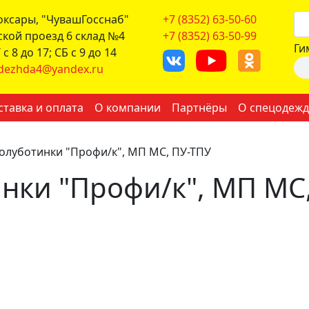
боксары, "ЧувашГосснаб"
+7 (8352) 63-50-60
ской проезд 6 склад №4
+7 (8352) 63-50-99
Ги
с 8 до 17; СБ с 9 до 14
dezhda4@yandex.ru
ставка и оплата
О компании
Партнёры
О спецодежд
олуботинки "Профи/к", МП МС, ПУ-ТПУ
нки "Профи/к", МП МС