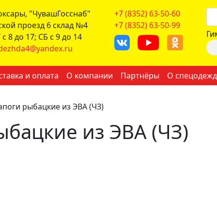
боксары, "ЧувашГосснаб"
+7 (8352) 63-50-60
ской проезд 6 склад №4
+7 (8352) 63-50-99
Ги
с 8 до 17; СБ с 9 до 14
dezhda4@yandex.ru
ставка и оплата
О компании
Партнёры
О спецодежд
апоги рыбацкие из ЭВА (ЧЗ)
ыбацкие из ЭВА (ЧЗ)