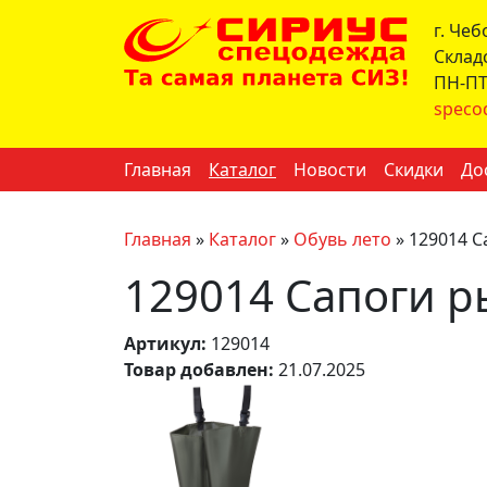
г. Че
Склад
ПН-ПТ 
speco
Главная
Каталог
Новости
Скидки
До
Главная
»
Каталог
»
Обувь лето
»
129014 С
129014 Сапоги р
Артикул:
129014
Товар добавлен:
21.07.2025