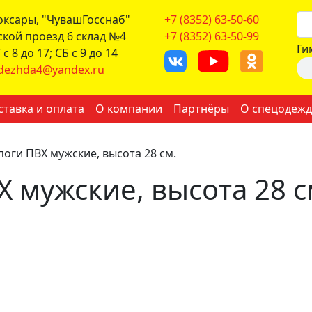
боксары, "ЧувашГосснаб"
+7 (8352) 63-50-60
ской проезд 6 склад №4
+7 (8352) 63-50-99
Ги
с 8 до 17; СБ с 9 до 14
dezhda4@yandex.ru
ставка и оплата
О компании
Партнёры
О спецодежд
поги ПВХ мужские, высота 28 см.
Х мужские, высота 28 с